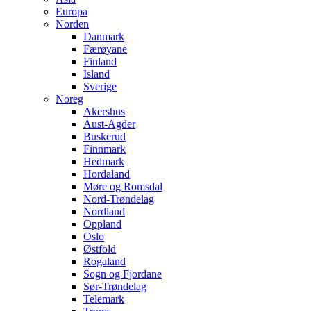
Europa
Norden
Danmark
Færøyane
Finland
Island
Sverige
Noreg
Akershus
Aust-Agder
Buskerud
Finnmark
Hedmark
Hordaland
Møre og Romsdal
Nord-Trøndelag
Nordland
Oppland
Oslo
Østfold
Rogaland
Sogn og Fjordane
Sør-Trøndelag
Telemark