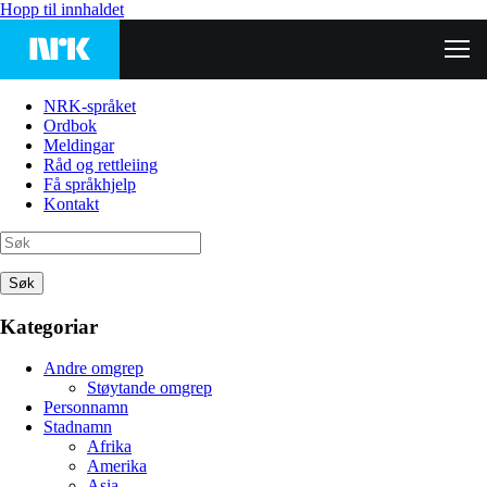
Hopp til innhaldet
NRK-språket
Ordbok
Meldingar
Råd og rettleiing
Få språkhjelp
Kontakt
Søk
Kategoriar
Andre omgrep
Støytande omgrep
Personnamn
Stadnamn
Afrika
Amerika
Asia