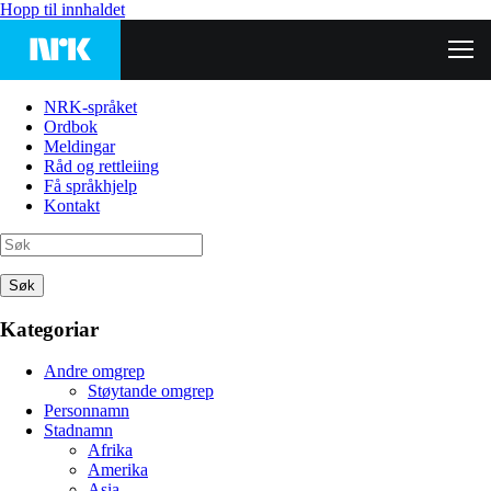
Hopp til innhaldet
NRK-språket
Ordbok
Meldingar
Råd og rettleiing
Få språkhjelp
Kontakt
Søk
Kategoriar
Andre omgrep
Støytande omgrep
Personnamn
Stadnamn
Afrika
Amerika
Asia