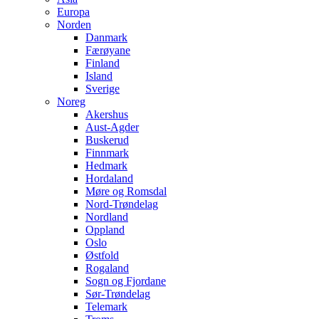
Europa
Norden
Danmark
Færøyane
Finland
Island
Sverige
Noreg
Akershus
Aust-Agder
Buskerud
Finnmark
Hedmark
Hordaland
Møre og Romsdal
Nord-Trøndelag
Nordland
Oppland
Oslo
Østfold
Rogaland
Sogn og Fjordane
Sør-Trøndelag
Telemark