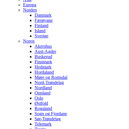
Europa
Norden
Danmark
Færøyane
Finland
Island
Sverige
Noreg
Akershus
Aust-Agder
Buskerud
Finnmark
Hedmark
Hordaland
Møre og Romsdal
Nord-Trøndelag
Nordland
Oppland
Oslo
Østfold
Rogaland
Sogn og Fjordane
Sør-Trøndelag
Telemark