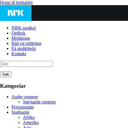
Hopp til innhaldet
NRK-språket
Ordbok
Meldingar
Råd og rettleiing
Få språkhjelp
Kontakt
Søk
Kategoriar
Andre omgrep
Støytande omgrep
Personnamn
Stadnamn
Afrika
Amerika
Asia