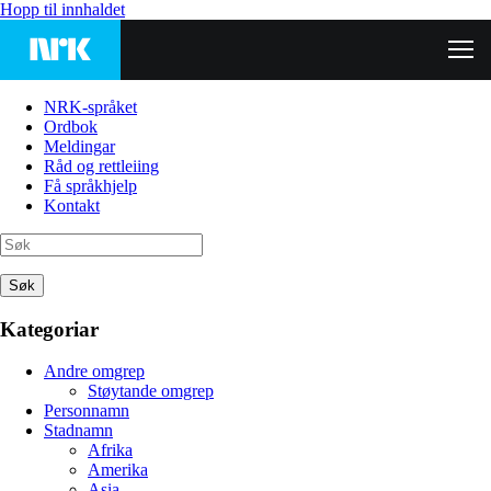
Hopp til innhaldet
NRK-språket
Ordbok
Meldingar
Råd og rettleiing
Få språkhjelp
Kontakt
Søk
Kategoriar
Andre omgrep
Støytande omgrep
Personnamn
Stadnamn
Afrika
Amerika
Asia