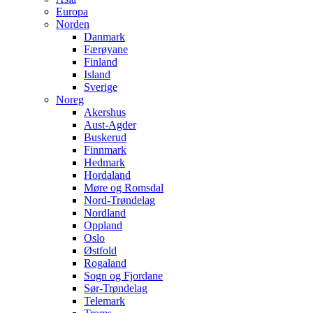
Europa
Norden
Danmark
Færøyane
Finland
Island
Sverige
Noreg
Akershus
Aust-Agder
Buskerud
Finnmark
Hedmark
Hordaland
Møre og Romsdal
Nord-Trøndelag
Nordland
Oppland
Oslo
Østfold
Rogaland
Sogn og Fjordane
Sør-Trøndelag
Telemark