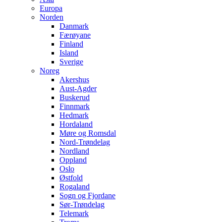
Europa
Norden
Danmark
Færøyane
Finland
Island
Sverige
Noreg
Akershus
Aust-Agder
Buskerud
Finnmark
Hedmark
Hordaland
Møre og Romsdal
Nord-Trøndelag
Nordland
Oppland
Oslo
Østfold
Rogaland
Sogn og Fjordane
Sør-Trøndelag
Telemark