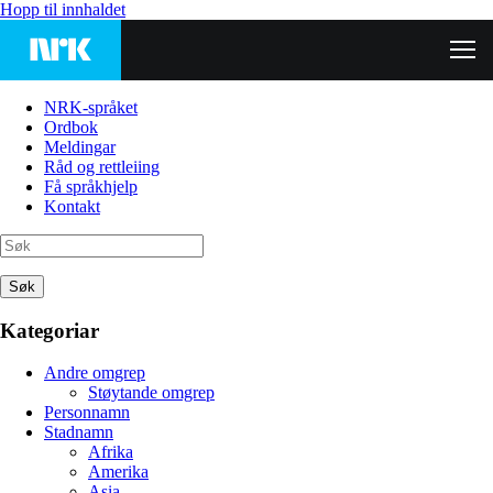
Hopp til innhaldet
NRK-språket
Ordbok
Meldingar
Råd og rettleiing
Få språkhjelp
Kontakt
Søk
Kategoriar
Andre omgrep
Støytande omgrep
Personnamn
Stadnamn
Afrika
Amerika
Asia