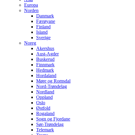
Europa
Norden
Danmark
Færøyane
Finland
Island
Sverige
Noreg
Akershus
Aust-Agder
Buskerud
Finnmark
Hedmark
Hordaland
Møre og Romsdal
Nord-Trøndelag
Nordland
Oppland
Oslo
Østfold
Rogaland
Sogn og Fjordane
Sør-Trøndelag
Telemark