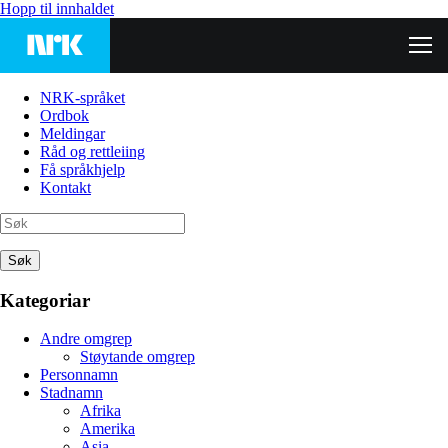
Hopp til innhaldet
NRK-språket
Ordbok
Meldingar
Råd og rettleiing
Få språkhjelp
Kontakt
Søk
Kategoriar
Andre omgrep
Støytande omgrep
Personnamn
Stadnamn
Afrika
Amerika
Asia