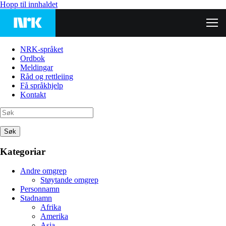
Hopp til innhaldet
NRK-språket
Ordbok
Meldingar
Råd og rettleiing
Få språkhjelp
Kontakt
Søk
Kategoriar
Andre omgrep
Støytande omgrep
Personnamn
Stadnamn
Afrika
Amerika
Asia