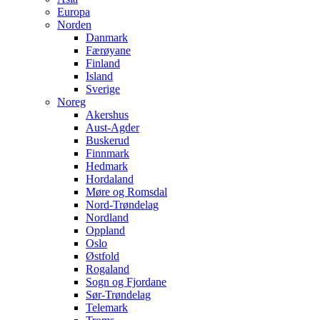
Europa
Norden
Danmark
Færøyane
Finland
Island
Sverige
Noreg
Akershus
Aust-Agder
Buskerud
Finnmark
Hedmark
Hordaland
Møre og Romsdal
Nord-Trøndelag
Nordland
Oppland
Oslo
Østfold
Rogaland
Sogn og Fjordane
Sør-Trøndelag
Telemark