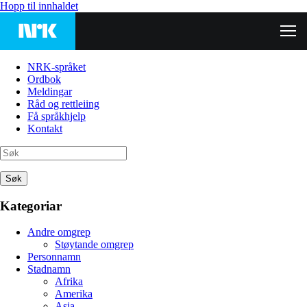
Hopp til innhaldet
NRK-språket
Ordbok
Meldingar
Råd og rettleiing
Få språkhjelp
Kontakt
Søk
Kategoriar
Andre omgrep
Støytande omgrep
Personnamn
Stadnamn
Afrika
Amerika
Asia