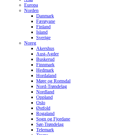
Europa
Norden
Danmark
Færøyane
Finland
Island
Sverige
Noreg
Akershus
Aust-Agder
Buskerud
Finnmark
Hedmark
Hordaland
Møre og Romsdal
Nord-Trøndelag
Nordland
Oppland
Oslo
Østfold
Rogaland
Sogn og Fjordane
Sør-Trøndelag
Telemark