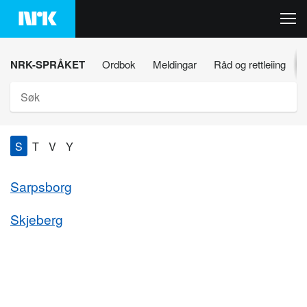
Hopp
til
innhaldet
NRK-SPRÅKET
Ordbok
Meldingar
Råd og rettleiing
Søk
S
T
V
Y
Sarpsborg
Skjeberg