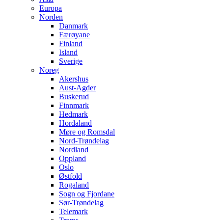
Europa
Norden
Danmark
Færøyane
Finland
Island
Sverige
Noreg
Akershus
Aust-Agder
Buskerud
Finnmark
Hedmark
Hordaland
Møre og Romsdal
Nord-Trøndelag
Nordland
Oppland
Oslo
Østfold
Rogaland
Sogn og Fjordane
Sør-Trøndelag
Telemark