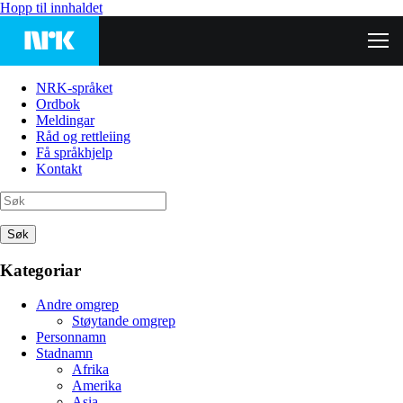
Hopp til innhaldet
NRK-språket
Ordbok
Meldingar
Råd og rettleiing
Få språkhjelp
Kontakt
Søk
Kategoriar
Andre omgrep
Støytande omgrep
Personnamn
Stadnamn
Afrika
Amerika
Asia