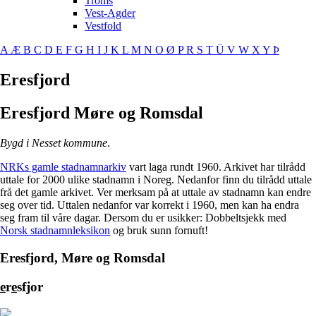
Troms
Vest-Agder
Vestfold
A
Æ
B
C
D
E
F
G
H
I
J
K
L
M
N
O
Ø
P
R
S
T
Ü
V
W
X
Y
Þ
Eresfjord
Eresfjord
Møre og Romsdal
Bygd i Nesset kommune
.
NRKs gamle stadnamnarkiv
vart laga rundt 1960. Arkivet har tilrådd
uttale for 2000 ulike stadnamn i Noreg. Nedanfor finn du tilrådd uttale
frå det gamle arkivet. Ver merksam på at uttale av stadnamn kan endre
seg over tid. Uttalen nedanfor var korrekt i 1960, men kan ha endra
seg fram til våre dagar. Dersom du er usikker: Dobbeltsjekk med
Norsk stadnamnleksikon
og bruk sunn fornuft!
Eresfjord, Møre og Romsdal
e
r
e
sfjor