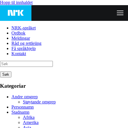
Hopp til innhaldet
NRK-språket
Ordbok
Meldingar
Råd og rettleiing
Få språkhjelp
Kontakt
Søk
Kategoriar
Andre omgrep
Støytande omgrep
Personnamn
Stadnamn
Afrika
Amerika
Asia