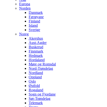
Europa
Norden
Danmark
Færøyane
Finland
Island
Sverige
Noreg
Akershus
Aust-Agder
Buskerud
Finnmark
Hedmark
Hordaland
Møre og Romsdal
Nord-Trøndelag
Nordland
Oppland
Oslo
Østfold
Rogaland
Sogn og Fjordane
Sør-Trøndelag
Telemark