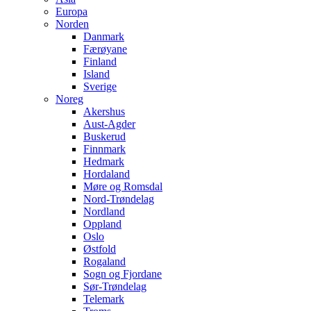
Europa
Norden
Danmark
Færøyane
Finland
Island
Sverige
Noreg
Akershus
Aust-Agder
Buskerud
Finnmark
Hedmark
Hordaland
Møre og Romsdal
Nord-Trøndelag
Nordland
Oppland
Oslo
Østfold
Rogaland
Sogn og Fjordane
Sør-Trøndelag
Telemark