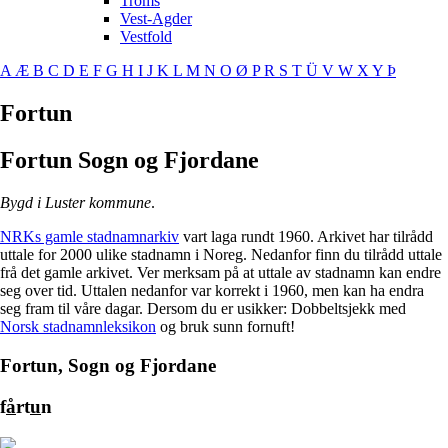
Troms
Vest-Agder
Vestfold
A
Æ
B
C
D
E
F
G
H
I
J
K
L
M
N
O
Ø
P
R
S
T
Ü
V
W
X
Y
Þ
Fortun
Fortun
Sogn og Fjordane
Bygd i Luster kommune
.
NRKs gamle stadnamnarkiv
vart laga rundt 1960. Arkivet har tilrådd
uttale for 2000 ulike stadnamn i Noreg. Nedanfor finn du tilrådd uttale
frå det gamle arkivet. Ver merksam på at uttale av stadnamn kan endre
seg over tid. Uttalen nedanfor var korrekt i 1960, men kan ha endra
seg fram til våre dagar. Dersom du er usikker: Dobbeltsjekk med
Norsk stadnamnleksikon
og bruk sunn fornuft!
Fortun, Sogn og Fjordane
f
å
rt
u
n