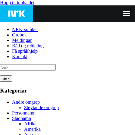
Hopp til innhaldet
NRK-språket
Ordbok
Meldingar
Råd og rettleiing
Få språkhjelp
Kontakt
Søk
Kategoriar
Andre omgrep
Støytande omgrep
Personnamn
Stadnamn
Afrika
Amerika
Asia