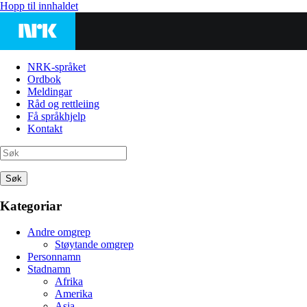
Hopp til innhaldet
NRK-språket
Ordbok
Meldingar
Råd og rettleiing
Få språkhjelp
Kontakt
Søk
Kategoriar
Andre omgrep
Støytande omgrep
Personnamn
Stadnamn
Afrika
Amerika
Asia