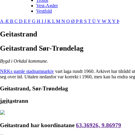
Troms
Vest-Agder
Vestfold
A
Æ
B
C
D
E
F
G
H
I
J
K
L
M
N
O
Ø
P
R
S
T
Ü
V
W
X
Y
Þ
Geitastrand
Geitastrand
Sør-Trøndelag
Bygd i Orkdal kommune
.
NRKs gamle stadnamnarkiv
vart laga rundt 1960. Arkivet har tilrådd 
seg over tid. Uttalen nedanfor var korrekt i 1960, men kan ha endra se
Geitastrand, Sør-Trøndelag
j
æi
t
a
strann
Geitastrand har koordinatane
63.36926, 9.86979