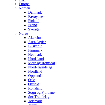
Europa
Norden
Danmark
Færøyane
Finland
Island
Sverige
Noreg
Akershus
Aust-Agder
Buskerud
Finnmark
Hedmark
Hordaland
Møre og Romsdal
Nord-Trøndelag
Nordland
Oppland
Oslo
Østfold
Rogaland
Sogn og Fjordane
Sør-Trøndelag
Telemark