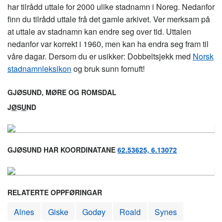
har tilrådd uttale for 2000 ulike stadnamn i Noreg. Nedanfor
finn du tilrådd uttale frå det gamle arkivet. Ver merksam på
at uttale av stadnamn kan endre seg over tid. Uttalen
nedanfor var korrekt i 1960, men kan ha endra seg fram til
våre dagar. Dersom du er usikker: Dobbeltsjekk med
Norsk
stadnamnleksikon
og bruk sunn fornuft!
GJØSUND, MØRE OG ROMSDAL
J
Ø
S
U
ND
GJØSUND HAR KOORDINATANE
62.53625, 6.13072
RELATERTE OPPFØRINGAR
Alnes
Giske
Godøy
Roald
Synes