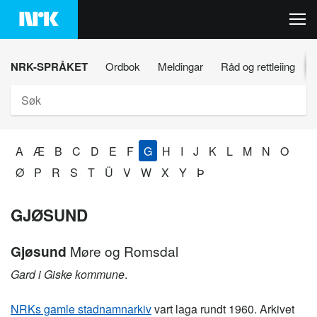
Hopp
til
innhaldet
NRK-SPRÅKET
Ordbok
Meldingar
Råd og rettleiing
Søk
A
Æ
B
C
D
E
F
G
H
I
J
K
L
M
N
O
Ø
P
R
S
T
Ü
V
W
X
Y
Þ
GJØSUND
Gjøsund
Møre og Romsdal
Gard i Giske kommune
.
NRKs gamle stadnamnarkiv
vart laga rundt 1960. Arkivet