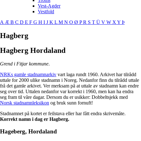
Troms
Vest-Agder
Vestfold
A
Æ
B
C
D
E
F
G
H
I
J
K
L
M
N
O
Ø
P
R
S
T
Ü
V
W
X
Y
Þ
Hagberg
Hagberg
Hordaland
Grend i Fitjar kommune
.
NRKs gamle stadnamnarkiv
vart laga rundt 1960. Arkivet har tilrådd
uttale for 2000 ulike stadnamn i Noreg. Nedanfor finn du tilrådd uttale
frå det gamle arkivet. Ver merksam på at uttale av stadnamn kan endre
seg over tid. Uttalen nedanfor var korrekt i 1960, men kan ha endra
seg fram til våre dagar. Dersom du er usikker: Dobbeltsjekk med
Norsk stadnamnleksikon
og bruk sunn fornuft!
Stadnamnet på kortet er feilstava eller har fått endra skrivemåte.
Korrekt namn i dag er Hagberg.
Hageberg, Hordaland