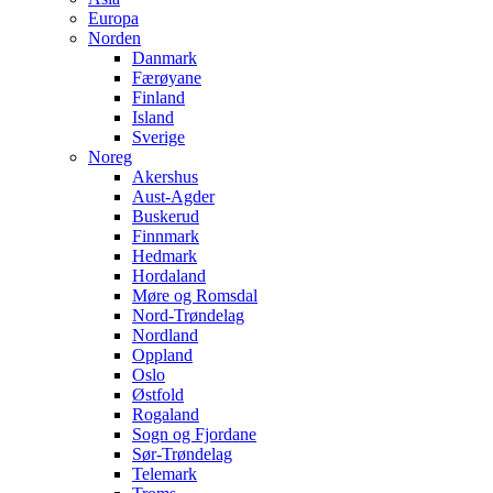
Europa
Norden
Danmark
Færøyane
Finland
Island
Sverige
Noreg
Akershus
Aust-Agder
Buskerud
Finnmark
Hedmark
Hordaland
Møre og Romsdal
Nord-Trøndelag
Nordland
Oppland
Oslo
Østfold
Rogaland
Sogn og Fjordane
Sør-Trøndelag
Telemark