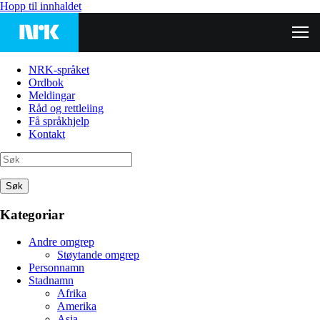
Hopp til innhaldet
NRK-språket
Ordbok
Meldingar
Råd og rettleiing
Få språkhjelp
Kontakt
Søk
Kategoriar
Andre omgrep
Støytande omgrep
Personnamn
Stadnamn
Afrika
Amerika
Asia