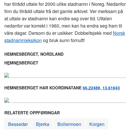
har tilrådd uttale for 2000 ulike stadnamn i Noreg. Nedanfor
finn du tilrådd uttale frå det gamle arkivet. Ver merksam på
at uttale av stadnamn kan endre seg over tid. Uttalen
nedanfor var korrekt i 1960, men kan ha endra seg fram til
våre dagar. Dersom du er usikker: Dobbeltsjekk med
Norsk
stadnamnleksikon
og bruk sunn fornuft!
HEMNESBERGET, NORDLAND
H
E
MN
E
SBERGET
HEMNESBERGET HAR KOORDINATANE
66.22489, 13.61643
RELATERTE OPPFØRINGAR
Bessedør
Bjerka
Bollermoen
Korgen