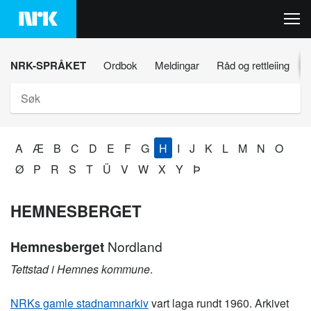
Hopp
til
innhaldet
NRK-SPRÅKET
Ordbok
Meldingar
Råd og rettleiing
Søk
A
Æ
B
C
D
E
F
G
H
I
J
K
L
M
N
O
Ø
P
R
S
T
Ü
V
W
X
Y
Þ
HEMNESBERGET
Hemnesberget
Nordland
Tettstad i Hemnes kommune
.
NRKs gamle stadnamnarkiv
vart laga rundt 1960. Arkivet