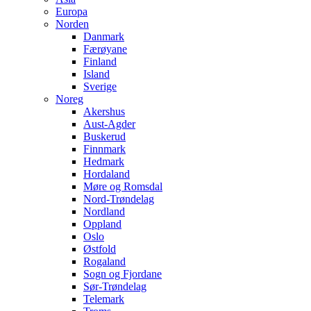
Europa
Norden
Danmark
Færøyane
Finland
Island
Sverige
Noreg
Akershus
Aust-Agder
Buskerud
Finnmark
Hedmark
Hordaland
Møre og Romsdal
Nord-Trøndelag
Nordland
Oppland
Oslo
Østfold
Rogaland
Sogn og Fjordane
Sør-Trøndelag
Telemark