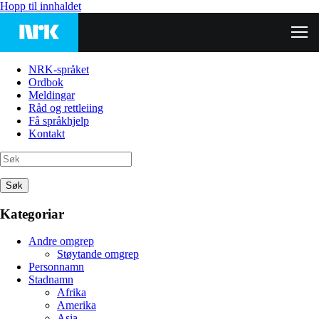
Hopp til innhaldet
NRK-språket
Ordbok
Meldingar
Råd og rettleiing
Få språkhjelp
Kontakt
Søk
Kategoriar
Andre omgrep
Støytande omgrep
Personnamn
Stadnamn
Afrika
Amerika
Asia