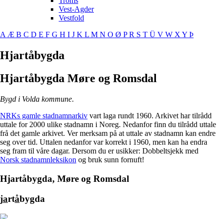
Troms
Vest-Agder
Vestfold
A
Æ
B
C
D
E
F
G
H
I
J
K
L
M
N
O
Ø
P
R
S
T
Ü
V
W
X
Y
Þ
Hjartåbygda
Hjartåbygda
Møre og Romsdal
Bygd i Volda kommune
.
NRKs gamle stadnamnarkiv
vart laga rundt 1960. Arkivet har tilrådd
uttale for 2000 ulike stadnamn i Noreg. Nedanfor finn du tilrådd uttale
frå det gamle arkivet. Ver merksam på at uttale av stadnamn kan endre
seg over tid. Uttalen nedanfor var korrekt i 1960, men kan ha endra
seg fram til våre dagar. Dersom du er usikker: Dobbeltsjekk med
Norsk stadnamnleksikon
og bruk sunn fornuft!
Hjartåbygda, Møre og Romsdal
j
a
rt
å
bygda