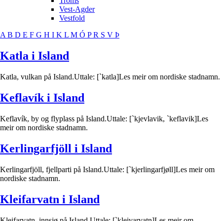
Troms
Vest-Agder
Vestfold
A
B
D
E
F
G
H
I
K
L
M
Ó
P
R
S
V
Þ
Katla i Island
Katla, vulkan på Island.Uttale: [`katla]Les meir om nordiske stadnamn.
Keflavík i Island
Keflavík, by og flyplass på Island.Uttale: [`kjevlavik, `keflavik]Les
meir om nordiske stadnamn.
Kerlingarfjöll i Island
Kerlingarfjöll, fjellparti på Island.Uttale: [`kjerlingarfjøll]Les meir om
nordiske stadnamn.
Kleifarvatn i Island
Kleifarvatn, innsjø på Island.Uttale: [`kleivarvatn]Les meir om