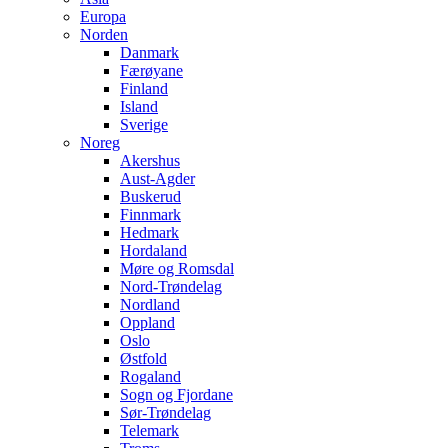
Europa
Norden
Danmark
Færøyane
Finland
Island
Sverige
Noreg
Akershus
Aust-Agder
Buskerud
Finnmark
Hedmark
Hordaland
Møre og Romsdal
Nord-Trøndelag
Nordland
Oppland
Oslo
Østfold
Rogaland
Sogn og Fjordane
Sør-Trøndelag
Telemark