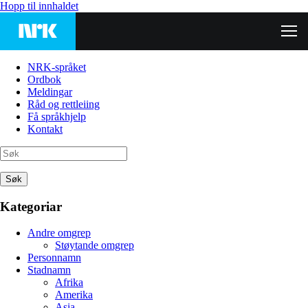
Hopp til innhaldet
NRK-språket
Ordbok
Meldingar
Råd og rettleiing
Få språkhjelp
Kontakt
Søk
Kategoriar
Andre omgrep
Støytande omgrep
Personnamn
Stadnamn
Afrika
Amerika
Asia