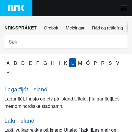
Hopp
til
innhaldet
NRK-SPRÅKET
Ordbok
Meldingar
Råd og rettleiing
Søk
A
B
D
E
F
G
H
I
K
L
M
Ó
P
R
S
V
Þ
Lagarfljót i Island
Lagarfljót, innsjø og elv på Island.Uttale: [`la:garfljot]Les
meir om nordiske stadnamn.
Laki i Island
Laki, vulkanrekkje på Island.Uttale: [`la:kji]Les meir om