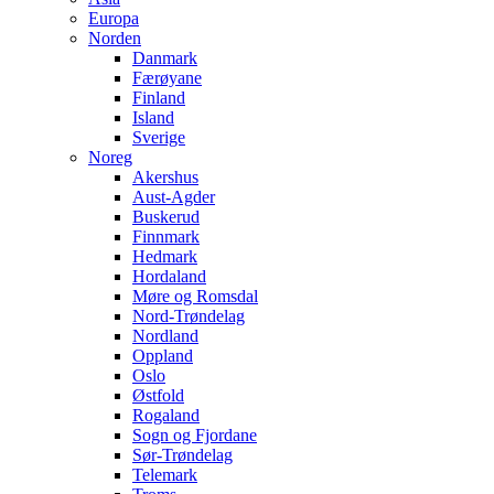
Europa
Norden
Danmark
Færøyane
Finland
Island
Sverige
Noreg
Akershus
Aust-Agder
Buskerud
Finnmark
Hedmark
Hordaland
Møre og Romsdal
Nord-Trøndelag
Nordland
Oppland
Oslo
Østfold
Rogaland
Sogn og Fjordane
Sør-Trøndelag
Telemark