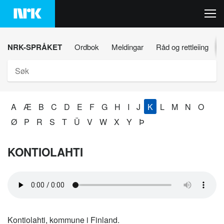
Hopp
til
innhaldet
NRK-SPRÅKET
Ordbok
Meldingar
Råd og rettleiing
Søk
A
Æ
B
C
D
E
F
G
H
I
J
K
L
M
N
O
Ø
P
R
S
T
Ü
V
W
X
Y
Þ
KONTIOLAHTI
Kontiolahti, kommune i Finland.