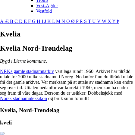
Troms
Vest-Agder
Vestfold
A
Æ
B
C
D
E
F
G
H
I
J
K
L
M
N
O
Ø
P
R
S
T
Ü
V
W
X
Y
Þ
Kvelia
Kvelia
Nord-Trøndelag
Bygd i Lierne kommune
.
NRKs gamle stadnamnarkiv
vart laga rundt 1960. Arkivet har tilrådd
uttale for 2000 ulike stadnamn i Noreg. Nedanfor finn du tilrådd uttale
frå det gamle arkivet. Ver merksam på at uttale av stadnamn kan endre
seg over tid. Uttalen nedanfor var korrekt i 1960, men kan ha endra
seg fram til våre dagar. Dersom du er usikker: Dobbeltsjekk med
Norsk stadnamnleksikon
og bruk sunn fornuft!
Kvelia, Nord-Trøndelag
kv
e
li