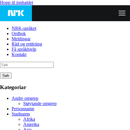
Hopp til innhaldet
NRK-språket
Ordbok
Meldingar
Råd og rettleiing
Få språkhjelp
Kontakt
Søk
Kategoriar
Andre omgrep
Støytande omgrep
Personnamn
Stadnamn
Afrika
Amerika
Asia