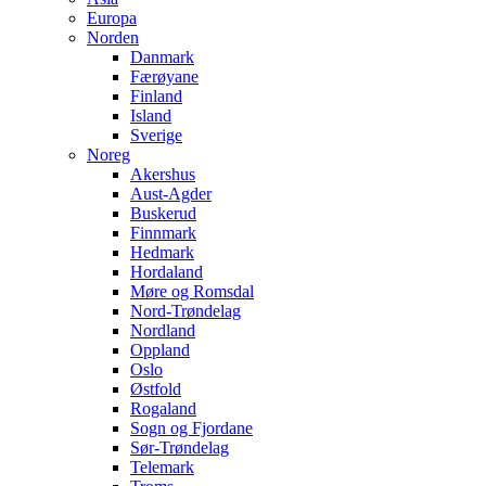
Europa
Norden
Danmark
Færøyane
Finland
Island
Sverige
Noreg
Akershus
Aust-Agder
Buskerud
Finnmark
Hedmark
Hordaland
Møre og Romsdal
Nord-Trøndelag
Nordland
Oppland
Oslo
Østfold
Rogaland
Sogn og Fjordane
Sør-Trøndelag
Telemark