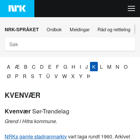
Hopp
til
innhaldet
NRK-SPRÅKET
Ordbok
Meldingar
Råd og rettleiing
Søk
A
Æ
B
C
D
E
F
G
H
I
J
K
L
M
N
O
Ø
P
R
S
T
Ü
V
W
X
Y
Þ
KVENVÆR
Kvenvær
Sør-Trøndelag
Grend i Hitra kommune
.
NRKs gamle stadnamnarkiv
vart laga rundt 1960. Arkivet