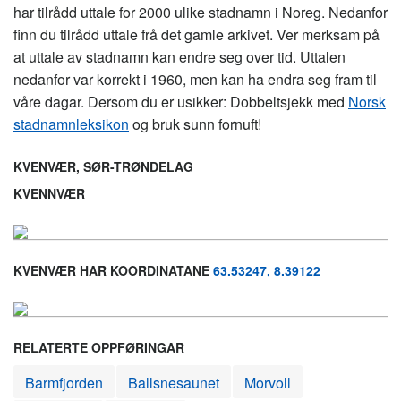
har tilrådd uttale for 2000 ulike stadnamn i Noreg. Nedanfor
finn du tilrådd uttale frå det gamle arkivet. Ver merksam på
at uttale av stadnamn kan endre seg over tid. Uttalen
nedanfor var korrekt i 1960, men kan ha endra seg fram til
våre dagar. Dersom du er usikker: Dobbeltsjekk med
Norsk
stadnamnleksikon
og bruk sunn fornuft!
KVENVÆR, SØR-TRØNDELAG
KV
E
NNVÆR
KVENVÆR HAR KOORDINATANE
63.53247, 8.39122
RELATERTE OPPFØRINGAR
Barmfjorden
Ballsnesaunet
Morvoll