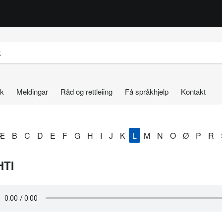
k
Meldingar
Råd og rettleiing
Få språkhjelp
Kontakt
Æ
B
C
D
E
F
G
H
I
J
K
L
M
N
O
Ø
P
R
HTI