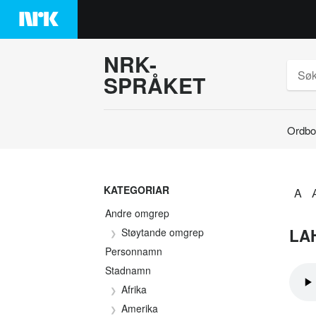
Hopp
til
innhaldet
NRK-
SPRÅKET
Ordbo
Søk
KATEGORIAR
A
Andre omgrep
LA
Støytande omgrep
Personnamn
Stadnamn
Afrika
Amerika