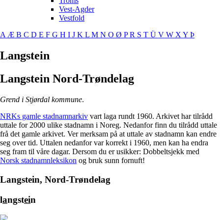
Troms
Vest-Agder
Vestfold
A
Æ
B
C
D
E
F
G
H
I
J
K
L
M
N
O
Ø
P
R
S
T
Ü
V
W
X
Y
Þ
Langstein
Langstein
Nord-Trøndelag
Grend i Stjørdal kommune
.
NRKs gamle stadnamnarkiv
vart laga rundt 1960. Arkivet har tilrådd
uttale for 2000 ulike stadnamn i Noreg. Nedanfor finn du tilrådd uttale
frå det gamle arkivet. Ver merksam på at uttale av stadnamn kan endre
seg over tid. Uttalen nedanfor var korrekt i 1960, men kan ha endra
seg fram til våre dagar. Dersom du er usikker: Dobbeltsjekk med
Norsk stadnamnleksikon
og bruk sunn fornuft!
Langstein, Nord-Trøndelag
l
a
ngst
ei
n