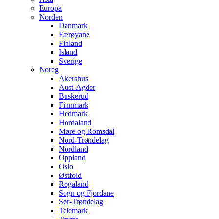
Europa
Norden
Danmark
Færøyane
Finland
Island
Sverige
Noreg
Akershus
Aust-Agder
Buskerud
Finnmark
Hedmark
Hordaland
Møre og Romsdal
Nord-Trøndelag
Nordland
Oppland
Oslo
Østfold
Rogaland
Sogn og Fjordane
Sør-Trøndelag
Telemark