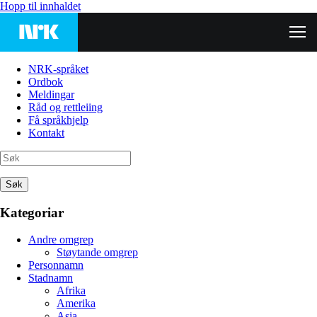
Hopp til innhaldet
NRK-språket
Ordbok
Meldingar
Råd og rettleiing
Få språkhjelp
Kontakt
Søk
Kategoriar
Andre omgrep
Støytande omgrep
Personnamn
Stadnamn
Afrika
Amerika
Asia