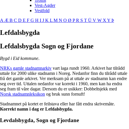
Troms
Vest-Agder
Vestfold
A
Æ
B
C
D
E
F
G
H
I
J
K
L
M
N
O
Ø
P
R
S
T
Ü
V
W
X
Y
Þ
Lefdalsbygda
Lefdalsbygda
Sogn og Fjordane
Bygd i Eid kommune
.
NRKs gamle stadnamnarkiv
vart laga rundt 1960. Arkivet har tilrådd
uttale for 2000 ulike stadnamn i Noreg. Nedanfor finn du tilrådd uttale
frå det gamle arkivet. Ver merksam på at uttale av stadnamn kan endre
seg over tid. Uttalen nedanfor var korrekt i 1960, men kan ha endra
seg fram til våre dagar. Dersom du er usikker: Dobbeltsjekk med
Norsk stadnamnleksikon
og bruk sunn fornuft!
Stadnamnet på kortet er feilstava eller har fått endra skrivemåte.
Korrekt namn i dag er Lefdalsbygda.
Levdalsbygda, Sogn og Fjordane