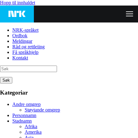
Hopp til innhaldet
NRK-språket
Ordbok
Meldingar
Råd og rettleiing
Få språkhjelp
Kontakt
Søk
Kategoriar
Andre omgrep
Støytande omgrep
Personnamn
Stadnamn
Afrika
Amerika
Asia