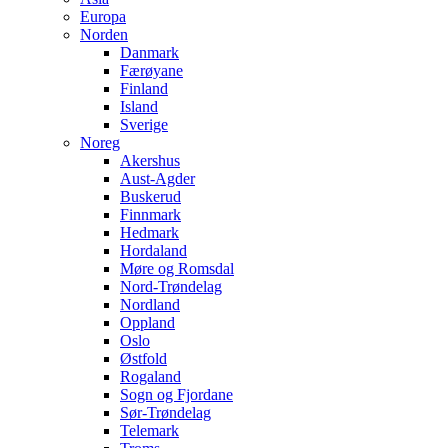
Europa
Norden
Danmark
Færøyane
Finland
Island
Sverige
Noreg
Akershus
Aust-Agder
Buskerud
Finnmark
Hedmark
Hordaland
Møre og Romsdal
Nord-Trøndelag
Nordland
Oppland
Oslo
Østfold
Rogaland
Sogn og Fjordane
Sør-Trøndelag
Telemark