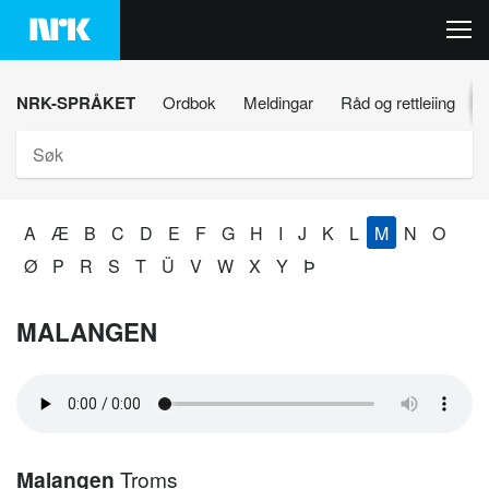
Hopp
til
innhaldet
NRK-SPRÅKET
Ordbok
Meldingar
Råd og rettleiing
Søk
A
Æ
B
C
D
E
F
G
H
I
J
K
L
M
N
O
Ø
P
R
S
T
Ü
V
W
X
Y
Þ
MALANGEN
Malangen
Troms