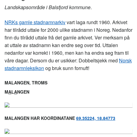
Landskapsområde i Balsfjord kommune
.
NRKs gamle stadnamnarkiv
vart laga rundt 1960. Arkivet
har tilrådd uttale for 2000 ulike stadnamn i Noreg. Nedanfor
finn du tilrådd uttale frå det gamle arkivet. Ver merksam på
at uttale av stadnamn kan endre seg over tid. Uttalen
nedanfor var korrekt i 1960, men kan ha endra seg fram til
våre dagar. Dersom du er usikker: Dobbeltsjekk med
Norsk
stadnamnleksikon
og bruk sunn fornuft!
MALANGEN, TROMS
M
A
L
A
NGEN
MALANGEN HAR KOORDINATANE
69.35224, 18.84773