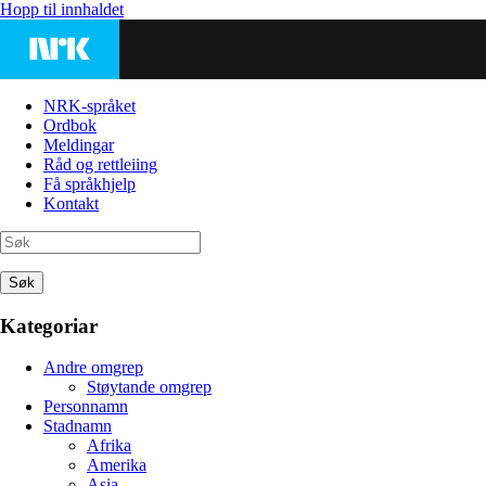
Hopp til innhaldet
NRK-språket
Ordbok
Meldingar
Råd og rettleiing
Få språkhjelp
Kontakt
Søk
Kategoriar
Andre omgrep
Støytande omgrep
Personnamn
Stadnamn
Afrika
Amerika
Asia