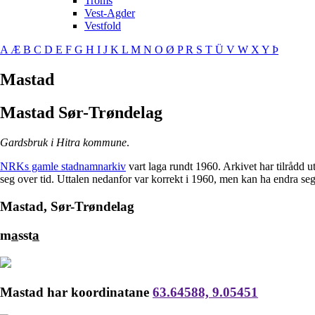
Troms
Vest-Agder
Vestfold
A
Æ
B
C
D
E
F
G
H
I
J
K
L
M
N
O
Ø
P
R
S
T
Ü
V
W
X
Y
Þ
Mastad
Mastad
Sør-Trøndelag
Gardsbruk i Hitra kommune
.
NRKs gamle stadnamnarkiv
vart laga rundt 1960. Arkivet har tilrådd 
seg over tid. Uttalen nedanfor var korrekt i 1960, men kan ha endra se
Mastad, Sør-Trøndelag
m
a
sst
a
Mastad har koordinatane
63.64588, 9.05451