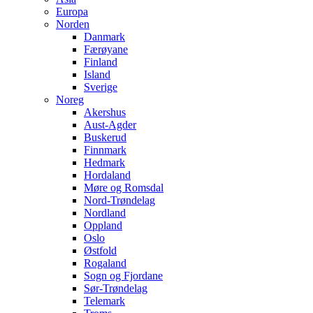
Europa
Norden
Danmark
Færøyane
Finland
Island
Sverige
Noreg
Akershus
Aust-Agder
Buskerud
Finnmark
Hedmark
Hordaland
Møre og Romsdal
Nord-Trøndelag
Nordland
Oppland
Oslo
Østfold
Rogaland
Sogn og Fjordane
Sør-Trøndelag
Telemark