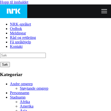
Hopp til innhaldet
NRK-språket
Ordbok
Meldingar
Råd og rettleiing
Få språkhjelp
Kontakt
Søk
Kategoriar
Andre omgrep
Støytande omgrep
Personnamn
Stadnamn
Afrika
Amerika
Asia