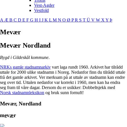
Troms
Vest-Agder
Vestfold
A
Æ
B
C
D
E
F
G
H
I
J
K
L
M
N
O
Ø
P
R
S
T
Ü
V
W
X
Y
Þ
Mevær
Mevær
Nordland
Bygd i Gildeskål kommune
.
NRKs gamle stadnamnarkiv
vart laga rundt 1960. Arkivet har tilrådd
uttale for 2000 ulike stadnamn i Noreg. Nedanfor finn du tilrådd uttale
frå det gamle arkivet. Ver merksam på at uttale av stadnamn kan endre
seg over tid. Uttalen nedanfor var korrekt i 1960, men kan ha endra
seg fram til våre dagar. Dersom du er usikker: Dobbeltsjekk med
Norsk stadnamnleksikon
og bruk sunn fornuft!
Mevær, Nordland
m
e
v
æ
r