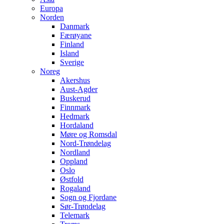
Europa
Norden
Danmark
Færøyane
Finland
Island
Sverige
Noreg
Akershus
Aust-Agder
Buskerud
Finnmark
Hedmark
Hordaland
Møre og Romsdal
Nord-Trøndelag
Nordland
Oppland
Oslo
Østfold
Rogaland
Sogn og Fjordane
Sør-Trøndelag
Telemark