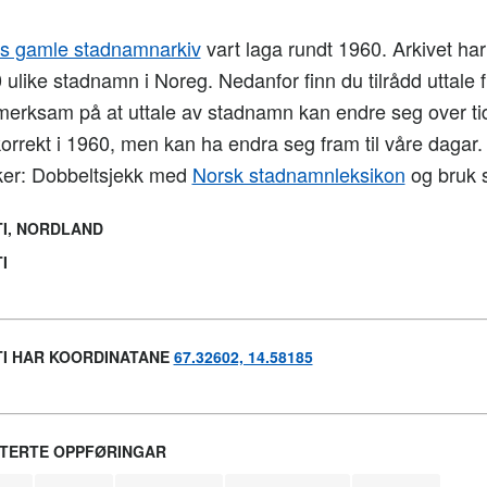
 gamle stadnamnarkiv
vart laga rundt 1960. Arkivet har t
 ulike stadnamn i Noreg. Nedanfor finn du tilrådd uttale f
merksam på at uttale av stadnamn kan endre seg over tid
korrekt i 1960, men kan ha endra seg fram til våre dagar
ker: Dobbeltsjekk med
Norsk stadnamnleksikon
og bruk s
I, NORDLAND
TI
I HAR KOORDINATANE
67.32602, 14.58185
TERTE OPPFØRINGAR