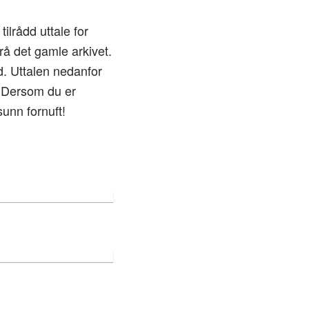
ilrådd uttale for
rå det gamle arkivet.
. Uttalen nedanfor
. Dersom du er
unn fornuft!