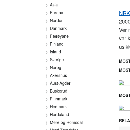
Asia
NRKs
Europa
Norden
2000
Danmark
Ver 
Færøyane
var 
Finland
usik
Island
Sverige
MOST
Noreg
M
O
S
Akershus
Aust-Agder
Buskerud
MOST
Finnmark
Hedmark
Hordaland
RELA
Møre og Romsdal