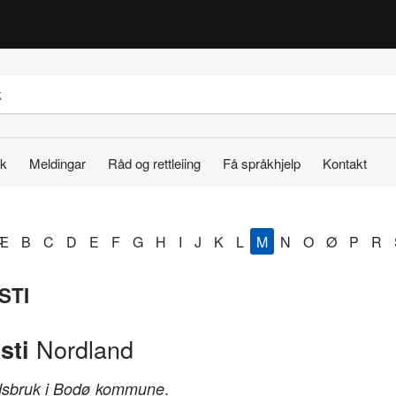
k
Meldingar
Råd og rettleiing
Få språkhjelp
Kontakt
Æ
B
C
D
E
F
G
H
I
J
K
L
M
N
O
Ø
P
R
STI
Nordland
sti
.
sbruk i Bodø kommune