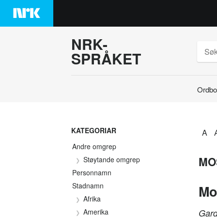
Hopp
til
innhaldet
NRK-
SPRÅKET
Ordbo
Søk
KATEGORIAR
A
Andre omgrep
MO
Støytande omgrep
Personnamn
Stadnamn
Mo
Afrika
Amerika
Gard