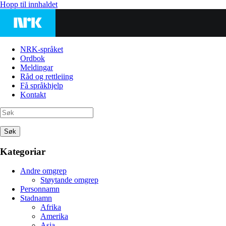
Hopp til innhaldet
NRK-språket
Ordbok
Meldingar
Råd og rettleiing
Få språkhjelp
Kontakt
Søk
Kategoriar
Andre omgrep
Støytande omgrep
Personnamn
Stadnamn
Afrika
Amerika
Asia