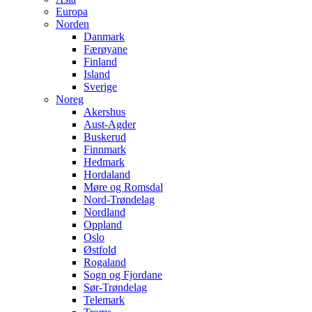
Europa
Norden
Danmark
Færøyane
Finland
Island
Sverige
Noreg
Akershus
Aust-Agder
Buskerud
Finnmark
Hedmark
Hordaland
Møre og Romsdal
Nord-Trøndelag
Nordland
Oppland
Oslo
Østfold
Rogaland
Sogn og Fjordane
Sør-Trøndelag
Telemark