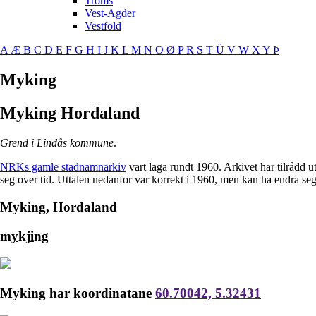
Troms
Vest-Agder
Vestfold
A
Æ
B
C
D
E
F
G
H
I
J
K
L
M
N
O
Ø
P
R
S
T
Ü
V
W
X
Y
Þ
Myking
Myking
Hordaland
Grend i Lindås kommune
.
NRKs gamle stadnamnarkiv
vart laga rundt 1960. Arkivet har tilrådd 
seg over tid. Uttalen nedanfor var korrekt i 1960, men kan ha endra se
Myking, Hordaland
m
y
kj
i
ng
Myking har koordinatane
60.70042, 5.32431