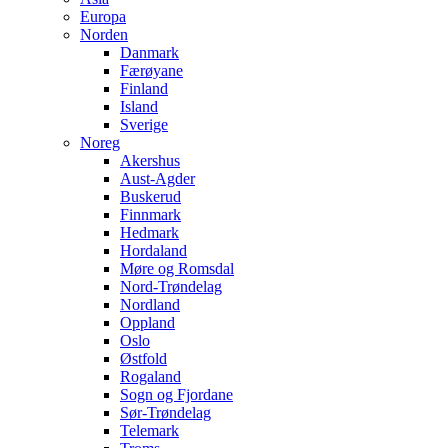
Europa
Norden
Danmark
Færøyane
Finland
Island
Sverige
Noreg
Akershus
Aust-Agder
Buskerud
Finnmark
Hedmark
Hordaland
Møre og Romsdal
Nord-Trøndelag
Nordland
Oppland
Oslo
Østfold
Rogaland
Sogn og Fjordane
Sør-Trøndelag
Telemark