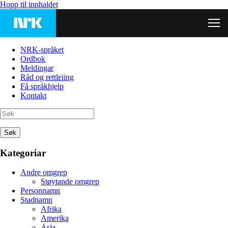
Hopp til innhaldet
NRK-språket
Ordbok
Meldingar
Råd og rettleiing
Få språkhjelp
Kontakt
Søk
Kategoriar
Andre omgrep
Støytande omgrep
Personnamn
Stadnamn
Afrika
Amerika
Asia