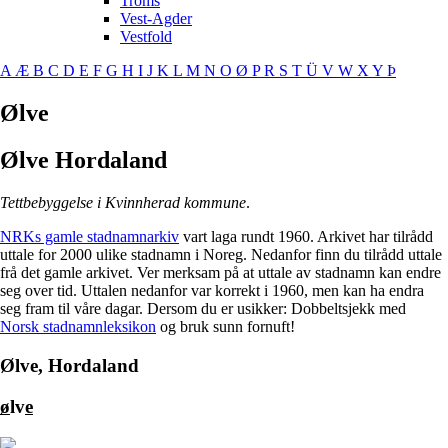
Troms
Vest-Agder
Vestfold
A
Æ
B
C
D
E
F
G
H
I
J
K
L
M
N
O
Ø
P
R
S
T
Ü
V
W
X
Y
Þ
Ølve
Ølve
Hordaland
Tettbebyggelse i Kvinnherad kommune
.
NRKs gamle stadnamnarkiv
vart laga rundt 1960. Arkivet har tilrådd
uttale for 2000 ulike stadnamn i Noreg. Nedanfor finn du tilrådd uttale
frå det gamle arkivet. Ver merksam på at uttale av stadnamn kan endre
seg over tid. Uttalen nedanfor var korrekt i 1960, men kan ha endra
seg fram til våre dagar. Dersom du er usikker: Dobbeltsjekk med
Norsk stadnamnleksikon
og bruk sunn fornuft!
Ølve, Hordaland
ø
lv
e