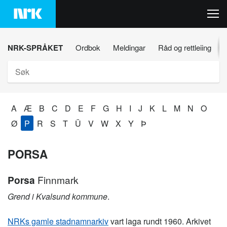
Hopp
til
innhaldet
NRK-SPRÅKET
Ordbok
Meldingar
Råd og rettleiing
Søk
A
Æ
B
C
D
E
F
G
H
I
J
K
L
M
N
O
Ø
P
R
S
T
Ü
V
W
X
Y
Þ
PORSA
Porsa
Finnmark
Grend i Kvalsund kommune
.
NRKs gamle stadnamnarkiv
vart laga rundt 1960. Arkivet