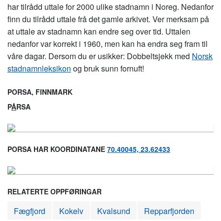
har tilrådd uttale for 2000 ulike stadnamn i Noreg. Nedanfor
finn du tilrådd uttale frå det gamle arkivet. Ver merksam på
at uttale av stadnamn kan endre seg over tid. Uttalen
nedanfor var korrekt i 1960, men kan ha endra seg fram til
våre dagar. Dersom du er usikker: Dobbeltsjekk med
Norsk
stadnamnleksikon
og bruk sunn fornuft!
PORSA, FINNMARK
P
Å
RSA
PORSA HAR KOORDINATANE
70.40045, 23.62433
RELATERTE OPPFØRINGAR
Fægfjord
Kokelv
Kvalsund
Repparfjorden