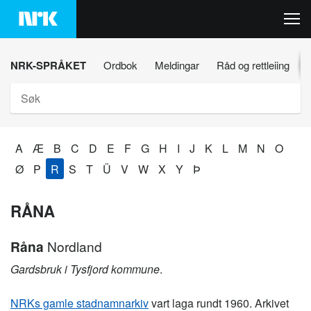
Hopp
til
innhaldet
NRK-SPRÅKET
Ordbok
Meldingar
Råd og rettleiing
Søk
A
Æ
B
C
D
E
F
G
H
I
J
K
L
M
N
O
Ø
P
R
S
T
Ü
V
W
X
Y
Þ
RÅNA
Råna
Nordland
Gardsbruk i Tysfjord kommune
.
NRKs gamle stadnamnarkiv
vart laga rundt 1960. Arkivet