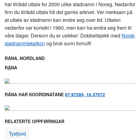
har tilrådd uttale for 2000 ulike stadnamn i Noreg. Nedanfor
finn du tilrådd uttale frå det gamle arkivet. Ver merksam på
at uttale av stadnamn kan endre seg over tid. Uttalen
nedanfor var korrekt i 1960, men kan ha endra seg fram til
våre dagar. Dersom du er usikker: Dobbeltsjekk med
Norsk
stadnamnleksikon
og bruk sunn fornuft!
RÅNA, NORDLAND
R
Å
NA
RÅNA HAR KOORDINATANE
67.97285, 16.37072
RELATERTE OPPFØRINGAR
Tysfjord