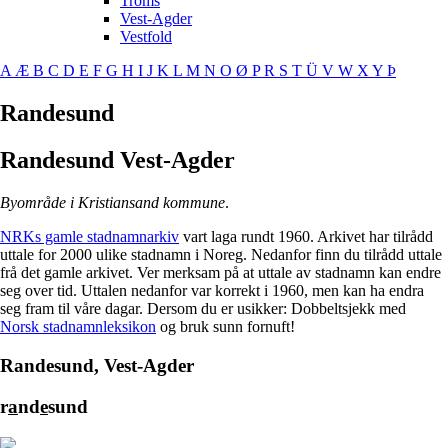
Troms
Vest-Agder
Vestfold
A
Æ
B
C
D
E
F
G
H
I
J
K
L
M
N
O
Ø
P
R
S
T
Ü
V
W
X
Y
Þ
Randesund
Randesund
Vest-Agder
Byområde i Kristiansand kommune
.
NRKs gamle stadnamnarkiv
vart laga rundt 1960. Arkivet har tilrådd
uttale for 2000 ulike stadnamn i Noreg. Nedanfor finn du tilrådd uttale
frå det gamle arkivet. Ver merksam på at uttale av stadnamn kan endre
seg over tid. Uttalen nedanfor var korrekt i 1960, men kan ha endra
seg fram til våre dagar. Dersom du er usikker: Dobbeltsjekk med
Norsk stadnamnleksikon
og bruk sunn fornuft!
Randesund, Vest-Agder
r
a
nd
e
sund