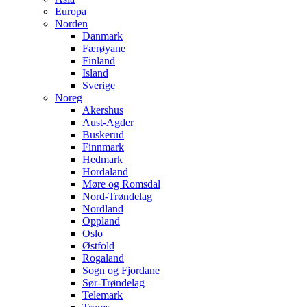
Europa
Norden
Danmark
Færøyane
Finland
Island
Sverige
Noreg
Akershus
Aust-Agder
Buskerud
Finnmark
Hedmark
Hordaland
Møre og Romsdal
Nord-Trøndelag
Nordland
Oppland
Oslo
Østfold
Rogaland
Sogn og Fjordane
Sør-Trøndelag
Telemark