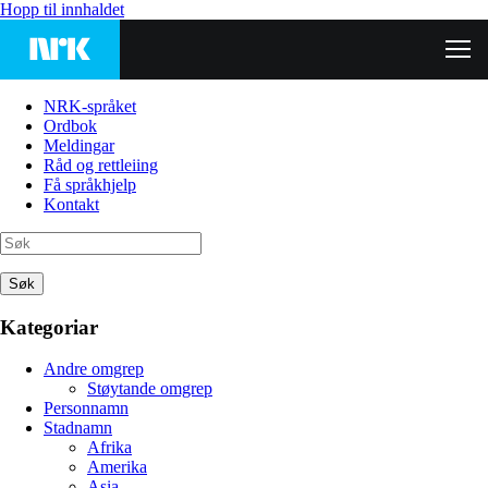
Hopp til innhaldet
NRK-språket
Ordbok
Meldingar
Råd og rettleiing
Få språkhjelp
Kontakt
Søk
Kategoriar
Andre omgrep
Støytande omgrep
Personnamn
Stadnamn
Afrika
Amerika
Asia