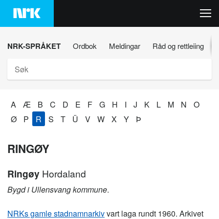
Hopp
til
innhaldet
NRK-SPRÅKET
Ordbok
Meldingar
Råd og rettleiing
Søk
A
Æ
B
C
D
E
F
G
H
I
J
K
L
M
N
O
Ø
P
R
S
T
Ü
V
W
X
Y
Þ
RINGØY
Ringøy
Hordaland
Bygd i Ullensvang kommune
.
NRKs gamle stadnamnarkiv
vart laga rundt 1960. Arkivet