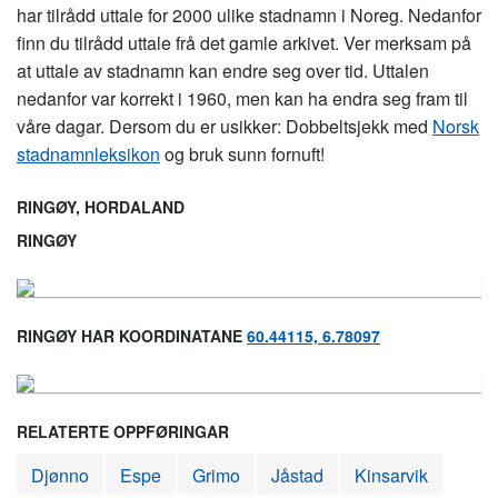
har tilrådd uttale for 2000 ulike stadnamn i Noreg. Nedanfor
finn du tilrådd uttale frå det gamle arkivet. Ver merksam på
at uttale av stadnamn kan endre seg over tid. Uttalen
nedanfor var korrekt i 1960, men kan ha endra seg fram til
våre dagar. Dersom du er usikker: Dobbeltsjekk med
Norsk
stadnamnleksikon
og bruk sunn fornuft!
RINGØY, HORDALAND
RINGØY
RINGØY HAR KOORDINATANE
60.44115, 6.78097
RELATERTE OPPFØRINGAR
Djønno
Espe
Grimo
Jåstad
Kinsarvik