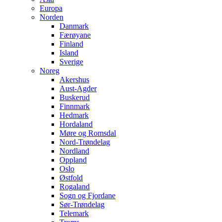
Europa
Norden
Danmark
Færøyane
Finland
Island
Sverige
Noreg
Akershus
Aust-Agder
Buskerud
Finnmark
Hedmark
Hordaland
Møre og Romsdal
Nord-Trøndelag
Nordland
Oppland
Oslo
Østfold
Rogaland
Sogn og Fjordane
Sør-Trøndelag
Telemark