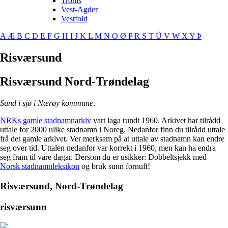
Troms
Vest-Agder
Vestfold
A
Æ
B
C
D
E
F
G
H
I
J
K
L
M
N
O
Ø
P
R
S
T
Ü
V
W
X
Y
Þ
Risværsund
Risværsund
Nord-Trøndelag
Sund i sjø i Nærøy kommune
.
NRKs gamle stadnamnarkiv
vart laga rundt 1960. Arkivet har tilrådd
uttale for 2000 ulike stadnamn i Noreg. Nedanfor finn du tilrådd uttale
frå det gamle arkivet. Ver merksam på at uttale av stadnamn kan endre
seg over tid. Uttalen nedanfor var korrekt i 1960, men kan ha endra
seg fram til våre dagar. Dersom du er usikker: Dobbeltsjekk med
Norsk stadnamnleksikon
og bruk sunn fornuft!
Risværsund, Nord-Trøndelag
r
i
sv
æ
rsunn