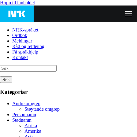
Hopp til innhaldet
NRK-språket
Ordbok
Meldingar
Råd og rettleiing
Få språkhjelp
Kontakt
Søk
Kategoriar
Andre omgrep
Støytande omgrep
Personnamn
Stadnamn
Afrika
Amerika
Asia