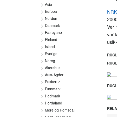
Asia
NRKs
Europa
Norden
2000
Danmark
Ver 
Færøyane
var 
Finland
usik
Island
Sverige
RUGL
Noreg
R
U
G
Akershus
Aust-Agder
Buskerud
RUGL
Finnmark
Hedmark
Hordaland
RELA
Møre og Romsdal