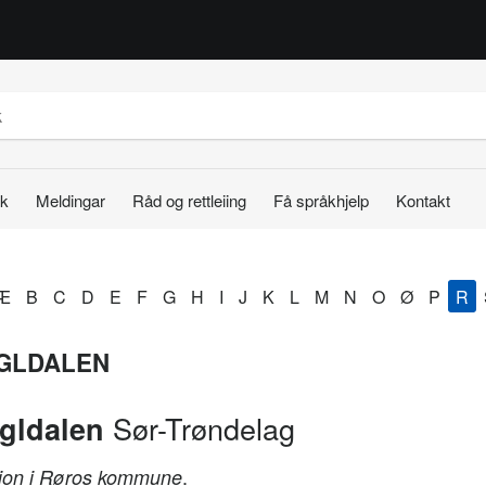
k
Meldingar
Råd og rettleiing
Få språkhjelp
Kontakt
Æ
B
C
D
E
F
G
H
I
J
K
L
M
N
O
Ø
P
R
GLDALEN
Sør-Trøndelag
gldalen
.
jon i Røros kommune