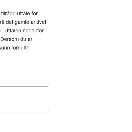
ilrådd uttale for
rå det gamle arkivet.
. Uttalen nedanfor
. Dersom du er
unn fornuft!