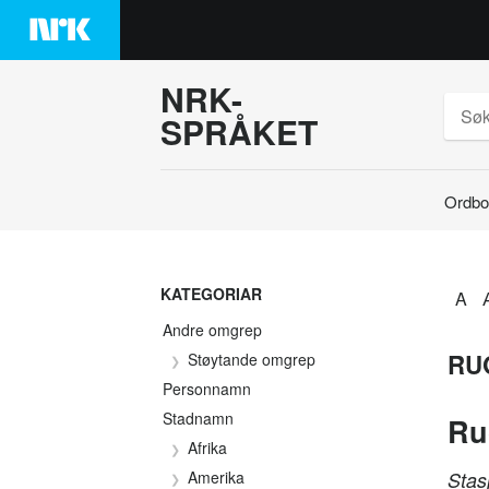
Hopp
til
innhaldet
NRK-
SPRÅKET
Ordbo
Søk
KATEGORIAR
A
Andre omgrep
RU
Støytande omgrep
Personnamn
Stadnamn
Ru
Afrika
Amerika
Stas