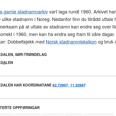
 gamle stadnamnarkiv
vart laga rundt 1960. Arkivet har t
 ulike stadnamn i Noreg. Nedanfor finn du tilrådd uttale f
merksam på at uttale av stadnamn kan endre seg over tid
korrekt i 1960, men kan ha endra seg fram til våre dagar
ker: Dobbeltsjekk med
Norsk stadnamnleksikon
og bruk s
DALEN, SØR-TRØNDELAG
LD
A
LEN
DALEN HAR KOORDINATANE
62.72907, 11.32687
TERTE OPPFØRINGAR