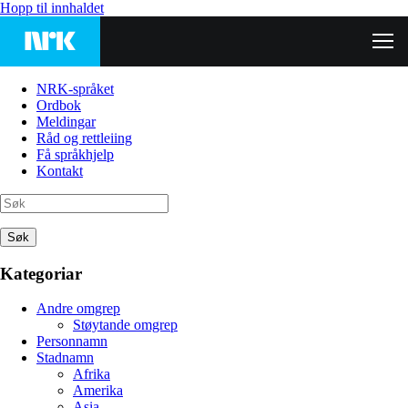
Hopp til innhaldet
NRK-språket
Ordbok
Meldingar
Råd og rettleiing
Få språkhjelp
Kontakt
Søk
Kategoriar
Andre omgrep
Støytande omgrep
Personnamn
Stadnamn
Afrika
Amerika
Asia