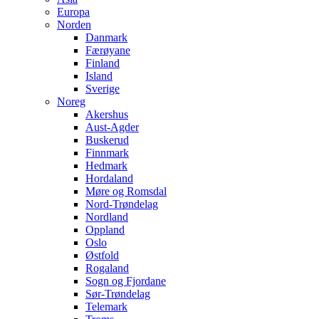
Europa
Norden
Danmark
Færøyane
Finland
Island
Sverige
Noreg
Akershus
Aust-Agder
Buskerud
Finnmark
Hedmark
Hordaland
Møre og Romsdal
Nord-Trøndelag
Nordland
Oppland
Oslo
Østfold
Rogaland
Sogn og Fjordane
Sør-Trøndelag
Telemark