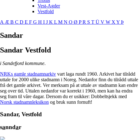
Troms
Vest-Agder
Vestfold
A
Æ
B
C
D
E
F
G
H
I
J
K
L
M
N
O
Ø
P
R
S
T
Ü
V
W
X
Y
Þ
Sandar
Sandar
Vestfold
i Sandefjord kommune
.
NRKs gamle stadnamnarkiv
vart laga rundt 1960. Arkivet har tilrådd
uttale for 2000 ulike stadnamn i Noreg. Nedanfor finn du tilrådd uttale
frå det gamle arkivet. Ver merksam på at uttale av stadnamn kan endre
seg over tid. Uttalen nedanfor var korrekt i 1960, men kan ha endra
seg fram til våre dagar. Dersom du er usikker: Dobbeltsjekk med
Norsk stadnamnleksikon
og bruk sunn fornuft!
Sandar, Vestfold
s
a
nnd
a
r