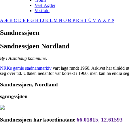
Troms
Vest-Agder
Vestfold
A
Æ
B
C
D
E
F
G
H
I
J
K
L
M
N
O
Ø
P
R
S
T
Ü
V
W
X
Y
Þ
Sandnessjøen
Sandnessjøen
Nordland
By i Alstahaug kommune
.
NRKs gamle stadnamnarkiv
vart laga rundt 1960. Arkivet har tilrådd 
seg over tid. Uttalen nedanfor var korrekt i 1960, men kan ha endra se
Sandnessjøen, Nordland
s
a
nn
e
ssjøen
Sandnessjøen har koordinatane
66.01815, 12.61593