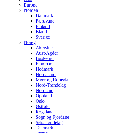
Europa
Norden
Danmark
Færøyane
Finland
Island
Sverige
Noreg
Akershus
Aust-Agder
Buskerud
Finnmark
Hedmark
Hordaland
Møre og Romsdal
Nord-Trøndelag
Nordland
Oppland
Oslo
Østfold
Rogaland
Sogn og Fjordane
Sør-Trøndelag
Telemark