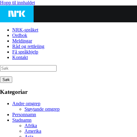
Hopp til innhaldet
NRK-språket
Ordbok
Meldingar
Råd og rettleiing
Få språkhjelp
Kontakt
Søk
Kategoriar
Andre omgrep
Støytande omgrep
Personnamn
Stadnamn
Afrika
Amerika
Asia