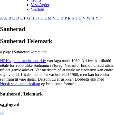
Troms
Vest-Agder
Vestfold
A
Æ
B
C
D
E
F
G
H
I
J
K
L
M
N
O
Ø
P
R
S
T
Ü
V
W
X
Y
Þ
Sauherad
Sauherad
Telemark
Kyrkje i Sauherad kommune
.
NRKs gamle stadnamnarkiv
vart laga rundt 1960. Arkivet har tilrådd
uttale for 2000 ulike stadnamn i Noreg. Nedanfor finn du tilrådd uttale
frå det gamle arkivet. Ver merksam på at uttale av stadnamn kan endre
seg over tid. Uttalen nedanfor var korrekt i 1960, men kan ha endra
seg fram til våre dagar. Dersom du er usikker: Dobbeltsjekk med
Norsk stadnamnleksikon
og bruk sunn fornuft!
Sauherad, Telemark
s
au
h
e
rad