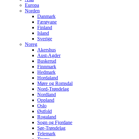
Europa
Norden
Danmark
Færøyane
Finland
Island
Sverige
Noreg
Akershus
Aust-Agder
Buskerud
Finnmark
Hedmark
Hordaland
Møre og Romsdal
Nord-Trøndelag
Nordland
Oppland
Oslo
Østfold
Rogaland
Sogn og Fjordane
Sør-Trøndelag
Telemark