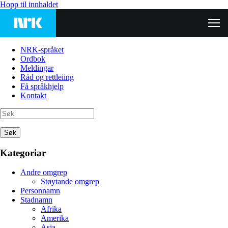
Hopp til innhaldet
NRK-språket
Ordbok
Meldingar
Råd og rettleiing
Få språkhjelp
Kontakt
Søk
Kategoriar
Andre omgrep
Støytande omgrep
Personnamn
Stadnamn
Afrika
Amerika
Asia