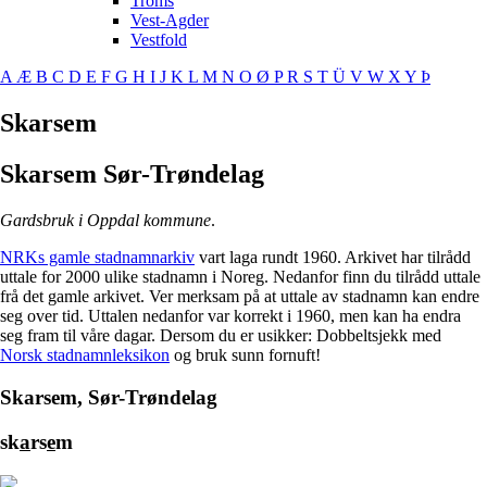
Troms
Vest-Agder
Vestfold
A
Æ
B
C
D
E
F
G
H
I
J
K
L
M
N
O
Ø
P
R
S
T
Ü
V
W
X
Y
Þ
Skarsem
Skarsem
Sør-Trøndelag
Gardsbruk i Oppdal kommune
.
NRKs gamle stadnamnarkiv
vart laga rundt 1960. Arkivet har tilrådd
uttale for 2000 ulike stadnamn i Noreg. Nedanfor finn du tilrådd uttale
frå det gamle arkivet. Ver merksam på at uttale av stadnamn kan endre
seg over tid. Uttalen nedanfor var korrekt i 1960, men kan ha endra
seg fram til våre dagar. Dersom du er usikker: Dobbeltsjekk med
Norsk stadnamnleksikon
og bruk sunn fornuft!
Skarsem, Sør-Trøndelag
sk
a
rs
e
m