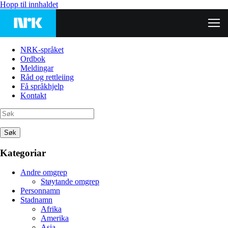
Hopp til innhaldet
NRK-språket
Ordbok
Meldingar
Råd og rettleiing
Få språkhjelp
Kontakt
Søk
Kategoriar
Andre omgrep
Støytande omgrep
Personnamn
Stadnamn
Afrika
Amerika
Asia