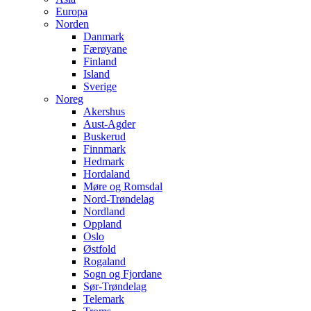
Europa
Norden
Danmark
Færøyane
Finland
Island
Sverige
Noreg
Akershus
Aust-Agder
Buskerud
Finnmark
Hedmark
Hordaland
Møre og Romsdal
Nord-Trøndelag
Nordland
Oppland
Oslo
Østfold
Rogaland
Sogn og Fjordane
Sør-Trøndelag
Telemark