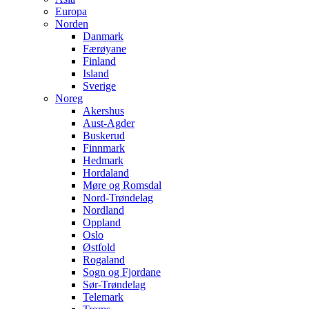
Europa
Norden
Danmark
Færøyane
Finland
Island
Sverige
Noreg
Akershus
Aust-Agder
Buskerud
Finnmark
Hedmark
Hordaland
Møre og Romsdal
Nord-Trøndelag
Nordland
Oppland
Oslo
Østfold
Rogaland
Sogn og Fjordane
Sør-Trøndelag
Telemark