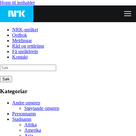
Hopp til innhaldet
NRK-språket
Ordbok
Meldingar
Råd og rettleiing
Få språkhjelp
Kontakt
Søk
Kategoriar
Andre omgrep
Støytande omgrep
Personnamn
Stadnamn
Afrika
Amerika
Asia