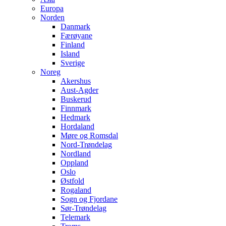
Europa
Norden
Danmark
Færøyane
Finland
Island
Sverige
Noreg
Akershus
Aust-Agder
Buskerud
Finnmark
Hedmark
Hordaland
Møre og Romsdal
Nord-Trøndelag
Nordland
Oppland
Oslo
Østfold
Rogaland
Sogn og Fjordane
Sør-Trøndelag
Telemark