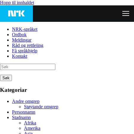
Hopp til innhaldet
NRK-språket
Ordbok
Meldingar
Råd og rettleiing
Få språkhjelp
Kontakt
Søk
Kategoriar
Andre omgrep
Støytande omgrep
Personnamn
Stadnamn
Afrika
Amerika
Asia