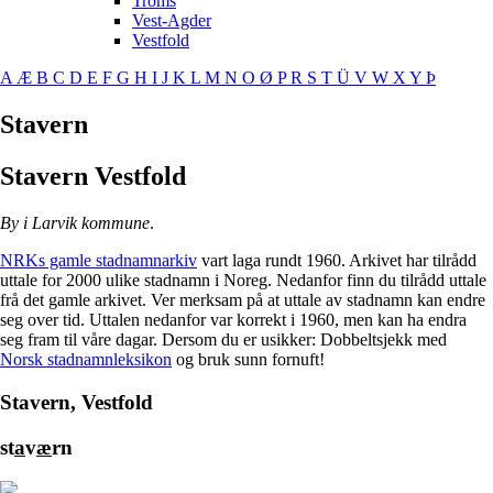
Troms
Vest-Agder
Vestfold
A
Æ
B
C
D
E
F
G
H
I
J
K
L
M
N
O
Ø
P
R
S
T
Ü
V
W
X
Y
Þ
Stavern
Stavern
Vestfold
By i Larvik kommune
.
NRKs gamle stadnamnarkiv
vart laga rundt 1960. Arkivet har tilrådd
uttale for 2000 ulike stadnamn i Noreg. Nedanfor finn du tilrådd uttale
frå det gamle arkivet. Ver merksam på at uttale av stadnamn kan endre
seg over tid. Uttalen nedanfor var korrekt i 1960, men kan ha endra
seg fram til våre dagar. Dersom du er usikker: Dobbeltsjekk med
Norsk stadnamnleksikon
og bruk sunn fornuft!
Stavern, Vestfold
st
a
v
æ
rn