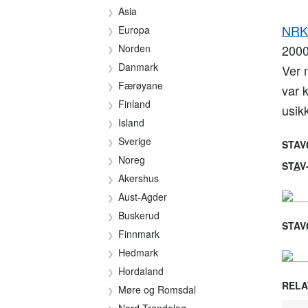
Asia
NRKs
Europa
Norden
2000
Danmark
Ver 
Færøyane
var 
Finland
usik
Island
Sverige
STAV
Noreg
ST
A
V
Akershus
Aust-Agder
Buskerud
STAV
Finnmark
Hedmark
Hordaland
RELA
Møre og Romsdal