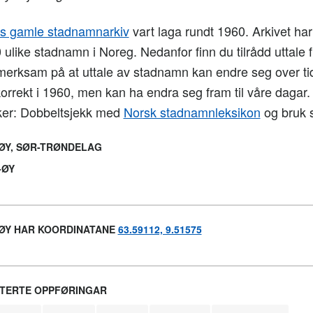
 gamle stadnamnarkiv
vart laga rundt 1960. Arkivet har t
 ulike stadnamn i Noreg. Nedanfor finn du tilrådd uttale f
merksam på at uttale av stadnamn kan endre seg over tid
korrekt i 1960, men kan ha endra seg fram til våre dagar
ker: Dobbeltsjekk med
Norsk stadnamnleksikon
og bruk s
ØY, SØR-TRØNDELAG
-ØY
ØY HAR KOORDINATANE
63.59112, 9.51575
TERTE OPPFØRINGAR