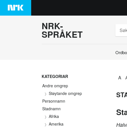
Hopp
til
innhaldet
NRK-
SPRÅKET
Ordbo
Søk
KATEGORIAR
A
Andre omgrep
ST
Støytande omgrep
Personnamn
Stadnamn
St
Afrika
Amerika
Halv