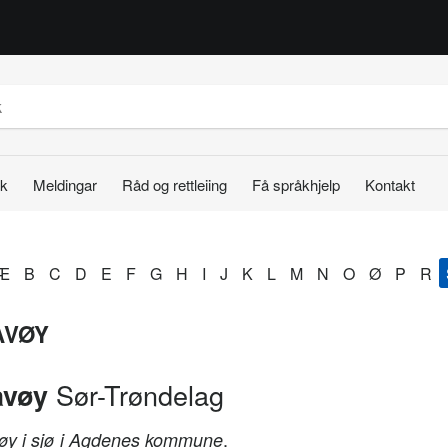
k
Meldingar
Råd og rettleiing
Få språkhjelp
Kontakt
Æ
B
C
D
E
F
G
H
I
J
K
L
M
N
O
Ø
P
R
AVØY
Sør-Trøndelag
avøy
.
øy i sjø i Agdenes kommune