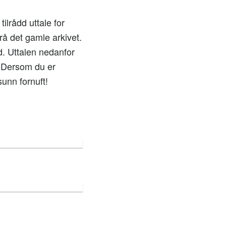
ilrådd uttale for
rå det gamle arkivet.
. Uttalen nedanfor
. Dersom du er
unn fornuft!