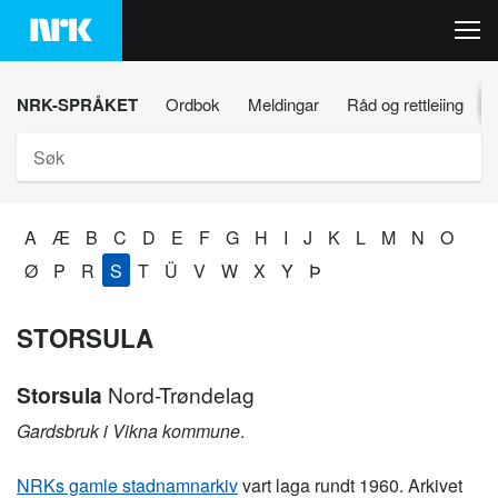
Hopp
til
innhaldet
NRK-SPRÅKET
Ordbok
Meldingar
Råd og rettleiing
Søk
A
Æ
B
C
D
E
F
G
H
I
J
K
L
M
N
O
Ø
P
R
S
T
Ü
V
W
X
Y
Þ
STORSULA
Storsula
Nord-Trøndelag
Gardsbruk i Vikna kommune
.
NRKs gamle stadnamnarkiv
vart laga rundt 1960. Arkivet