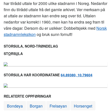
har tilrådd uttale for 2000 ulike stadnamn i Noreg. Nedanfor
finn du tilrådd uttale frå det gamle arkivet. Ver merksam på
at uttale av stadnamn kan endre seg over tid. Uttalen
nedanfor var korrekt i 1960, men kan ha endra seg fram til
våre dagar. Dersom du er usikker: Dobbeltsjekk med
Norsk
stadnamnleksikon
og bruk sunn fornuft!
STORSULA, NORD-TRØNDELAG
ST
O
RS
U
LA
STORSULA HAR KOORDINATANE
64.89380, 10.79604
RELATERTE OPPFØRINGAR
Bondøya
Borgan
Frelsøyan
Horsenget