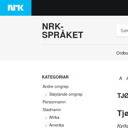
Hopp
til
innhaldet
NRK-
SPRÅKET
Ordbo
Søk
KATEGORIAR
A
Andre omgrep
TJ
Støytande omgrep
Personnamn
Stadnamn
Tj
Afrika
Amerika
Kyrk