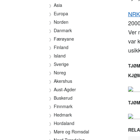
Asia
NRKs
Europa
Norden
2000
Danmark
Ver 
Færøyane
var 
Finland
usik
Island
Sverige
TJØM
Noreg
KJ
Ø
Akershus
Aust-Agder
Buskerud
TJØM
Finnmark
Hedmark
Hordaland
RELA
Møre og Romsdal