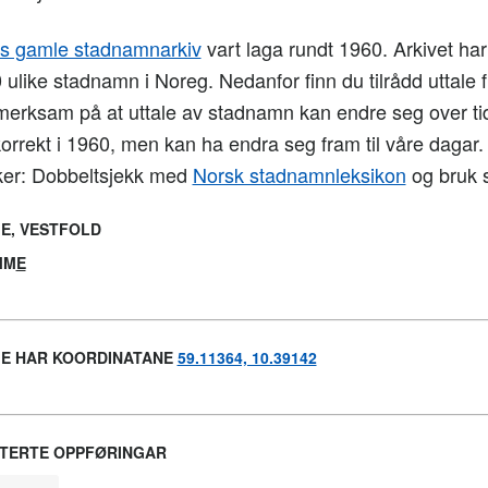
 gamle stadnamnarkiv
vart laga rundt 1960. Arkivet har t
 ulike stadnamn i Noreg. Nedanfor finn du tilrådd uttale f
merksam på at uttale av stadnamn kan endre seg over tid
korrekt i 1960, men kan ha endra seg fram til våre dagar
ker: Dobbeltsjekk med
Norsk stadnamnleksikon
og bruk s
E, VESTFOLD
MM
E
E HAR KOORDINATANE
59.11364, 10.39142
TERTE OPPFØRINGAR