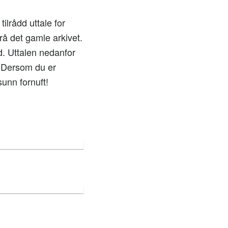
ilrådd uttale for
rå det gamle arkivet.
. Uttalen nedanfor
. Dersom du er
unn fornuft!