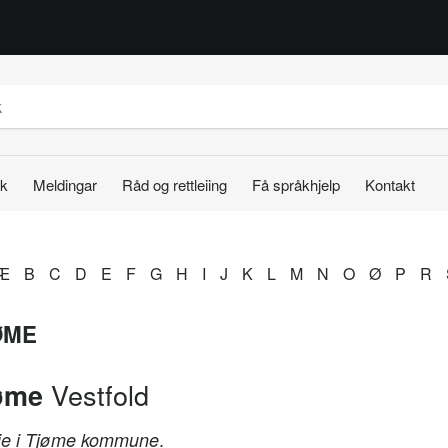
k
Meldingar
Råd og rettleiing
Få språkhjelp
Kontakt
Æ
B
C
D
E
F
G
H
I
J
K
L
M
N
O
Ø
P
R
ØME
Vestfold
øme
.
je i Tjøme kommune