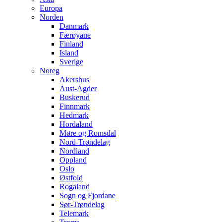
Europa
Norden
Danmark
Færøyane
Finland
Island
Sverige
Noreg
Akershus
Aust-Agder
Buskerud
Finnmark
Hedmark
Hordaland
Møre og Romsdal
Nord-Trøndelag
Nordland
Oppland
Oslo
Østfold
Rogaland
Sogn og Fjordane
Sør-Trøndelag
Telemark