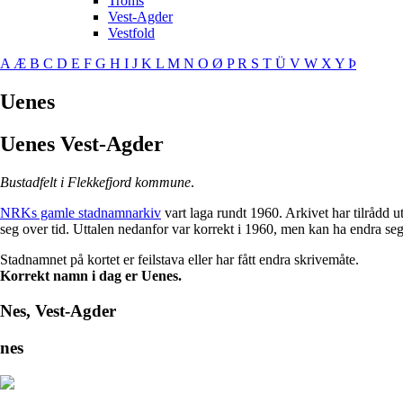
Troms
Vest-Agder
Vestfold
A
Æ
B
C
D
E
F
G
H
I
J
K
L
M
N
O
Ø
P
R
S
T
Ü
V
W
X
Y
Þ
Uenes
Uenes
Vest-Agder
Bustadfelt i Flekkefjord kommune
.
NRKs gamle stadnamnarkiv
vart laga rundt 1960. Arkivet har tilrådd 
seg over tid. Uttalen nedanfor var korrekt i 1960, men kan ha endra se
Stadnamnet på kortet er feilstava eller har fått endra skrivemåte.
Korrekt namn i dag er Uenes.
Nes, Vest-Agder
nes