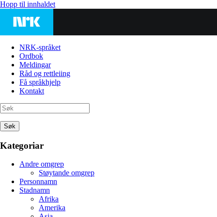
Hopp til innhaldet
NRK-språket
Ordbok
Meldingar
Råd og rettleiing
Få språkhjelp
Kontakt
Søk
Kategoriar
Andre omgrep
Støytande omgrep
Personnamn
Stadnamn
Afrika
Amerika
Asia