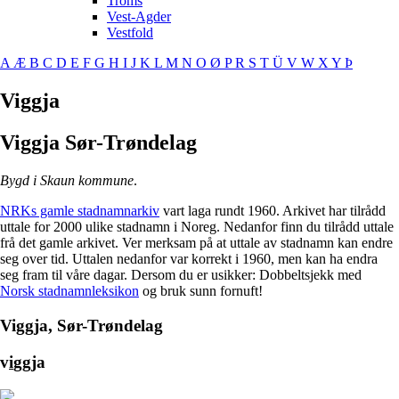
Troms
Vest-Agder
Vestfold
A
Æ
B
C
D
E
F
G
H
I
J
K
L
M
N
O
Ø
P
R
S
T
Ü
V
W
X
Y
Þ
Viggja
Viggja
Sør-Trøndelag
Bygd i Skaun kommune
.
NRKs gamle stadnamnarkiv
vart laga rundt 1960. Arkivet har tilrådd
uttale for 2000 ulike stadnamn i Noreg. Nedanfor finn du tilrådd uttale
frå det gamle arkivet. Ver merksam på at uttale av stadnamn kan endre
seg over tid. Uttalen nedanfor var korrekt i 1960, men kan ha endra
seg fram til våre dagar. Dersom du er usikker: Dobbeltsjekk med
Norsk stadnamnleksikon
og bruk sunn fornuft!
Viggja, Sør-Trøndelag
v
i
ggja