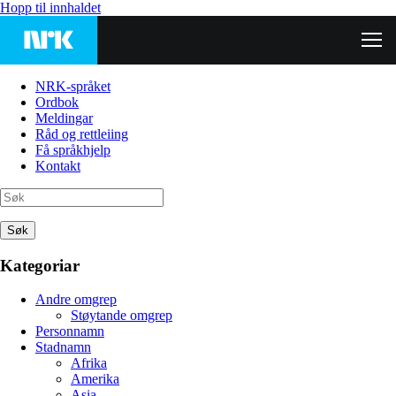
Hopp til innhaldet
NRK-språket
Ordbok
Meldingar
Råd og rettleiing
Få språkhjelp
Kontakt
Søk
Kategoriar
Andre omgrep
Støytande omgrep
Personnamn
Stadnamn
Afrika
Amerika
Asia