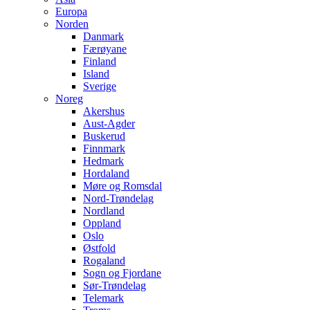
Europa
Norden
Danmark
Færøyane
Finland
Island
Sverige
Noreg
Akershus
Aust-Agder
Buskerud
Finnmark
Hedmark
Hordaland
Møre og Romsdal
Nord-Trøndelag
Nordland
Oppland
Oslo
Østfold
Rogaland
Sogn og Fjordane
Sør-Trøndelag
Telemark