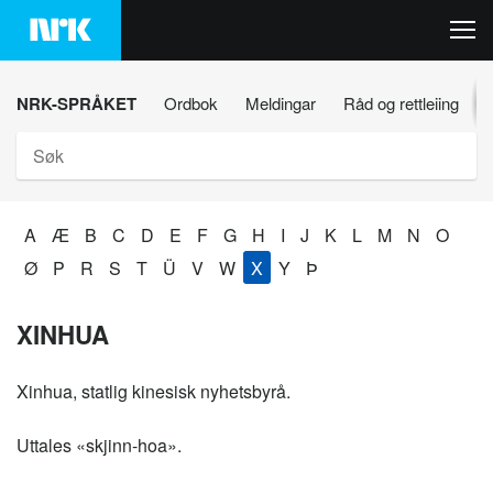
Hopp
til
innhaldet
NRK-SPRÅKET
Ordbok
Meldingar
Råd og rettleiing
Søk
A
Æ
B
C
D
E
F
G
H
I
J
K
L
M
N
O
Ø
P
R
S
T
Ü
V
W
X
Y
Þ
XINHUA
Xinhua, statlig kinesisk nyhetsbyrå.
Uttales «skjinn-hoa».